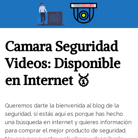
S
a
l
t
a
r
Camara Seguridad
a
l
Videos: Disponible
c
o
en Internet 🥇
n
t
e
n
Queremos darte la bienvenida al blog de la
i
seguridad, si estás aquí es porque has hecho
d
o
una búsqueda en internet y quieres información
para comprar el mejor producto de seguridad.