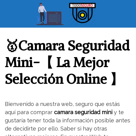
S
a
l
t
a
r
🥇Camara Seguridad
a
l
Mini-【 La Mejor
c
o
Selección Online 】
n
t
e
n
Bienvenido a nuestra web, seguro que estás
i
aquí para comprar
camara seguridad mini
y te
d
o
gustaría tener toda la información posible antes
de decidirte por ello. Saber si hay otras