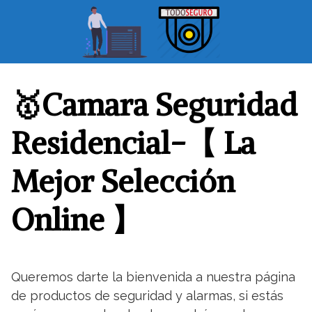
S
a
l
t
a
r
🥇Camara Seguridad
a
l
Residencial-【 La
c
o
Mejor Selección
n
t
Online 】
e
n
i
d
o
Queremos darte la bienvenida a nuestra página
de productos de seguridad y alarmas, si estás