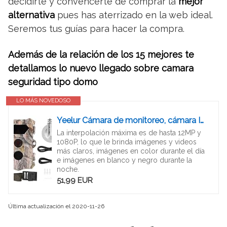
decidirte y convencerte de comprar la
mejor
alternativa
pues has aterrizado en la web ideal.
Seremos tus guías para hacer la compra.
Además de la relación de los 15 mejores te
detallamos lo nuevo llegado sobre camara
seguridad tipo domo
LO MÁS NOVEDOSO
Yeelur Cámara de monitoreo, cámara Impermeable de plástico Inteligente, Gran Angular de 70 ° Que Ahorra energía para vigilancia de Seguridad Observación de Animales
La interpolación máxima es de hasta 12MP y
1080P, lo que le brinda imágenes y videos
más claros, imágenes en color durante el día
e imágenes en blanco y negro durante la
noche.
51,99 EUR
Última actualización el 2020-11-26