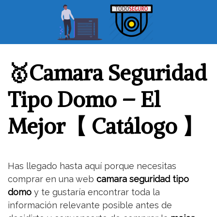
S
a
l
t
a
r
🥇Camara Seguridad
a
l
Tipo Domo – El
c
o
Mejor【 Catálogo 】
n
t
e
n
Has llegado hasta aquí porque necesitas
i
comprar en una web
camara seguridad tipo
d
o
domo
y te gustaría encontrar toda la
información relevante posible antes de