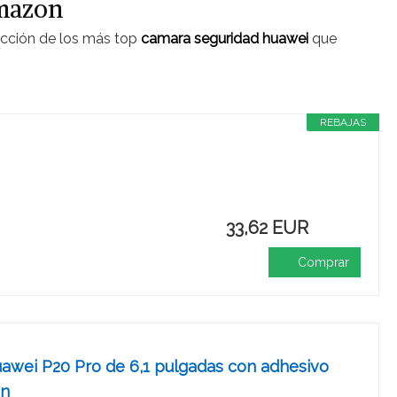
Amazon
lección de los más top
camara seguridad huawei
que
REBAJAS
33,62 EUR
Comprar
uawei P20 Pro de 6,1 pulgadas con adhesivo
ón