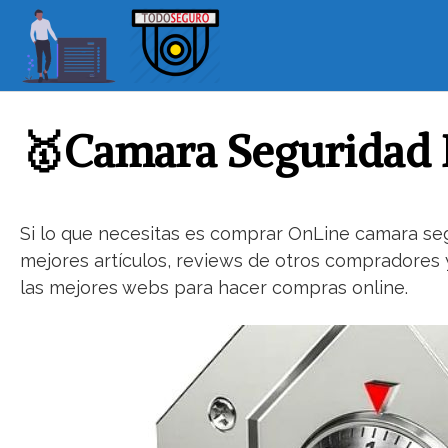
S
a
l
t
a
r
🥇Camara Seguridad 
a
l
c
o
Si lo que necesitas es comprar OnLine camara segur
n
mejores artículos, reviews de otros compradores y
t
las mejores webs para hacer compras online.
e
n
i
d
o