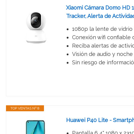
Xiaomi Cámara Domo HD 10
Tracker, Alerta de Activida
1080p la lente de vidrio
Conexión wifi confiable d
Reciba alertas de activi
Visión de audio y noche 
Sin riesgo de información
TOP VENTAS Nº 8
Huawei P40 Lite - Smartp
Pantalla 6 4" 1080 x 231