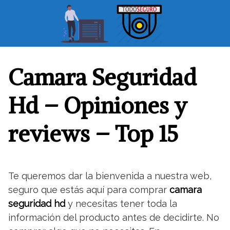
S
a
l
t
a
r
Camara Seguridad
a
l
Hd – Opiniones y
c
o
reviews – Top 15
n
t
e
n
Te queremos dar la bienvenida a nuestra web,
i
seguro que estás aquí para comprar
camara
d
o
seguridad hd
y necesitas tener toda la
información del producto antes de decidirte. No