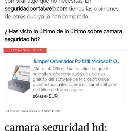
comprar algo que no necesitas. En
seguridadportalweb.com
tienes las opiniones
de otros que ya lo han comprado.
¿ Has visto lo último de lo último sobre camara
seguridad hd?
LO MÁS NOVEDOSO
Jumper Ordenador Portátil Microsoft Office 365, Laptop FHD 13,3 Pulgadas (4GB DDR3, 64GB eMMC, Memoria Expandible 1TB SSD y 256GB TF, WiFi de Doble Banda, Windows 10,Bluetooth 4.2, Intel Celeron CPU)
[Microsoft Office] Para los clientes que lo
necesiten, ofrecemos 365 días de uso
gratuito del software de Microsoft Office,
durante los cuales puede utilizar el software
de Office de forma segura.
269,99 EUR
Última actualización el 2020-11-26
camara seguridad hd: