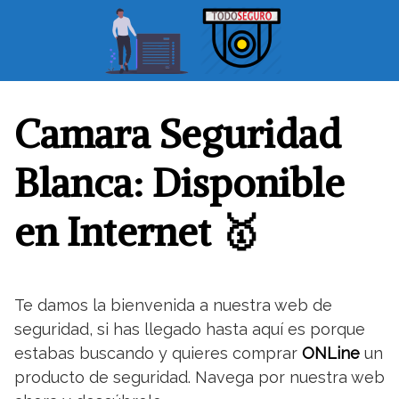
S
a
l
t
a
r
Camara Seguridad
a
l
Blanca: Disponible
c
o
en Internet 🥇
n
t
e
n
Te damos la bienvenida a nuestra web de
i
seguridad, si has llegado hasta aquí es porque
d
o
estabas buscando y quieres comprar
ONLine
un
producto de seguridad. Navega por nuestra web