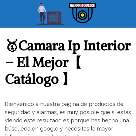
S
a
l
t
a
r
🥇Camara Ip Interior
a
l
– El Mejor【
c
o
Catálogo 】
n
t
e
n
Bienvenido a nuestra página de productos de
i
seguridad y alarmas, es muy posible que sí estás
d
o
viendo este resultado es porque has hecho una
búsqueda en google y necesitas la mayor