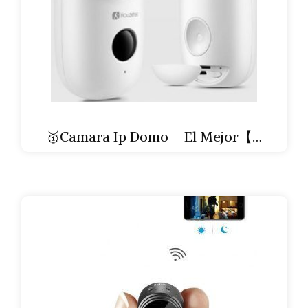
🥇Camara Ip Domo – El Mejor【…