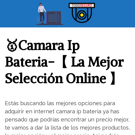
S
a
l
t
a
r
🥇Camara Ip
a
l
Bateria-【 La Mejor
c
o
Selección Online 】
n
t
e
n
Estás buscando las mejores opciones para
i
adquirir en internet camara ip bateria ya has
d
o
pensado que podrías encontrar un precio mejor,
te vamos a dar la lista de los mejores productos,