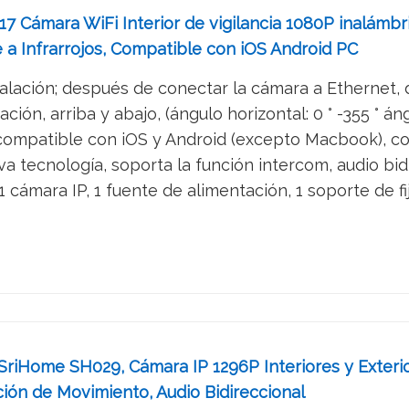
7 Cámara WiFi Interior de vigilancia 1080P inalámbri
 a Infrarrojos, Compatible con iOS Android PC
stalación; después de conectar la cámara a Ethernet, d
ión, arriba y abajo, (ángulo horizontal: 0 ° -355 ° ángulo
compatible con iOS y Android (excepto Macbook), con
a tecnología, soporta la función intercom, audio bidir
 cámara IP, 1 fuente de alimentación, 1 soporte de fija
 SriHome SH029, Cámara IP 1296P Interiores y Exteri
ón de Movimiento, Audio Bidireccional