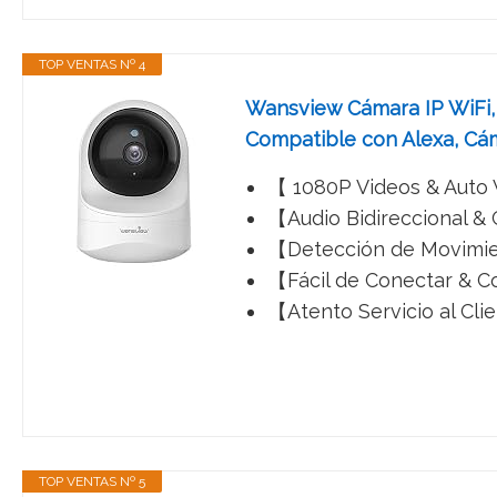
TOP VENTAS Nº 4
Wansview Cámara IP WiFi, 
Compatible con Alexa, Cá
【 1080P Videos & Auto V
【Audio Bidireccional & 
【Detección de Movimie
【Fácil de Conectar & Co
【Atento Servicio al Cli
TOP VENTAS Nº 5