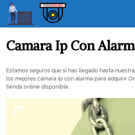
S
a
l
t
a
r
Camara Ip Con Alarma
a
l
c
o
Estamos seguros que si has llegado hasta nuestra
n
los mejores camara ip con alarma para adquirir O
t
tienda online disponible .
e
n
i
d
o