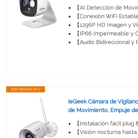
【AI Detección de Movim
【Conexión WiFi Estable
【1296P HD Imagen y Vis
【IP66 Impermeable y Co
【Audio Bidireccional y 
TOP VENTAS Nº 7
ieGeek Cámara de Vigilanc
de Movimiento, Empuje de
【Instalación fácil plug 
【Visión nocturna hasta 2