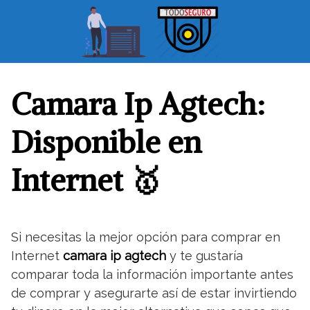
S
a
l
t
a
r
Camara Ip Agtech:
a
l
Disponible en
c
o
Internet 🥇
n
t
e
n
Si necesitas la mejor opción para comprar en
i
Internet
camara ip agtech
y te gustaría
d
o
comparar toda la información importante antes
de comprar y asegurarte así de estar invirtiendo