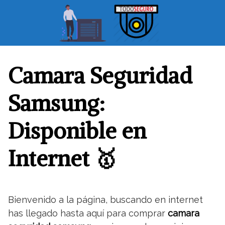
S
a
l
t
a
r
Camara Seguridad
a
l
Samsung:
c
o
Disponible en
n
t
Internet 🥇
e
n
i
d
o
Bienvenido a la página, buscando en internet
has llegado hasta aquí para comprar
camara