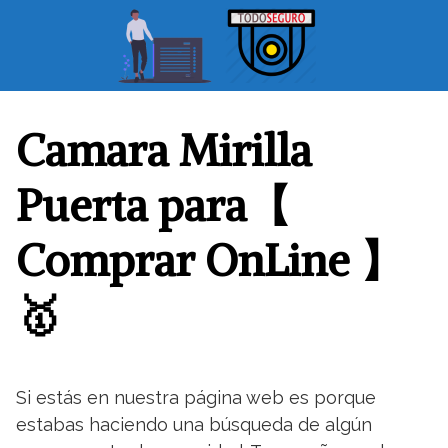
S
a
l
t
a
r
Camara Mirilla
a
l
Puerta para【
c
o
Comprar OnLine 】
n
t
🥇
e
n
i
d
o
Si estás en nuestra página web es porque
estabas haciendo una búsqueda de algún