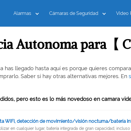
Alarmas
Cámaras de Seguridad
Video 
ncia Autonoma para【 
 ya has llegado hasta aquí es porque quieres compar
prarlo. Saber si hay otras alternativas mejores. En
ndidos, pero esto es lo más novedoso en camara vid
izar en cualquier lugar, batería integrada de gran capacidad, incluso