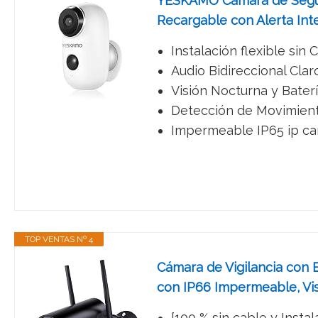
YESKAMO Cámara de Segurid
Recargable con Alerta Int
Instalación flexible sin
Audio Bidireccional Clar
Visión Nocturna y Baterí
Detección de Movimiento
Impermeable IP65 ip cam
TOP VENTAS Nº 4
Cámara de Vigilancia con 
con IP66 Impermeable, Vi
[100 % sin cable y Instal