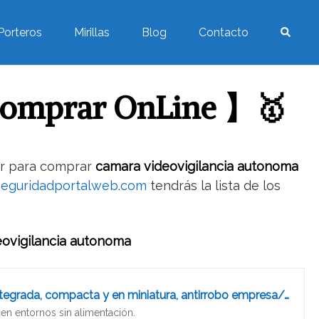
Porteros
Mirillas
Blog
Contacto
Comprar OnLine 】🥇
ar para comprar
camara videovigilancia autonoma
seguridadportalweb.com
tendrás la lista de los
eovigilancia autonoma
Yunding - Cámara inteligente, conexión remota WiFi, detección de movimiento/visión nocturna/batería integrada, compacta y en miniatura, antirrobo empresa/asistencia infantil
 en entornos sin alimentación.