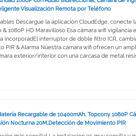
ad 1080P con Audio Bidireccional, Cámara de Vigila
eligente Visualización Remota por Teléfono
 Cables Descargue la aplicación CloudEdge, conecte la
o & 1080P HD Maravilloso Esa cámara wifi vigilancia 
a incorporadEl interruptor de doble filtro ICR, camb
 PIR & Alarma Nuestra cámara wifi ofrecen un amplio 
ara exterior/interior con una carcasa de metal resi
Batería Recargable de 10400mAh, Topcony 1080P Cám
sión Nocturna 20M,Detección de Movimiento PIR
ación más sencilla] La instalacion es muy sencilla y no