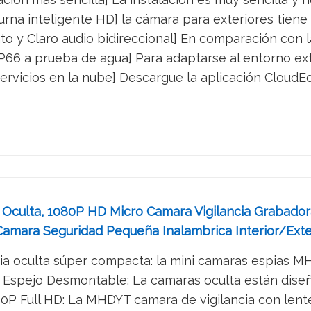
rna inteligente HD] la cámara para exteriores tiene 
 y Claro audio bidireccional] En comparación con las
P66 a prueba de agua] Para adaptarse al entorno exteri
servicios en la nube] Descargue la aplicación CloudE
culta, 1080P HD Micro Camara Vigilancia Grabadora 
amara Seguridad Pequeña Inalambrica Interior/Exte
 oculta súper compacta: la mini camaras espias MHD
 Espejo Desmontable: La camaras oculta están diseñ
P Full HD: La MHDYT camara de vigilancia con lente d