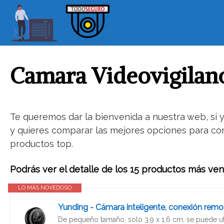
S
a
l
t
a
r
Camara Videovigila
a
l
c
o
Te queremos dar la bienvenida a nuestra web, si
n
y quieres comparar las mejores opciones para com
t
productos top.
e
n
Podrás ver el detalle de los 15 productos más ve
i
d
LO MÁS NOVEDOSO
o
De pequeño tamaño, solo 3,9 x 1,6 cm, se puede util