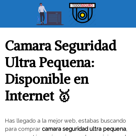
S
a
l
t
a
r
Camara Seguridad
a
l
Ultra Pequena:
c
o
Disponible en
n
t
Internet 🥇
e
n
i
d
o
Has llegado a la mejor web, estabas buscando
para comprar
camara seguridad ultra pequena
,