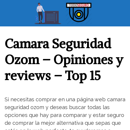
S
a
l
t
a
r
Camara Seguridad
a
l
Ozom – Opiniones y
c
o
reviews – Top 15
n
t
e
n
Si necesitas comprar en una página web camara
i
seguridad ozom y deseas buscar todas las
d
o
opciones que hay para comparar y estar seguro
de comprar la mejor alternativa que sepas que