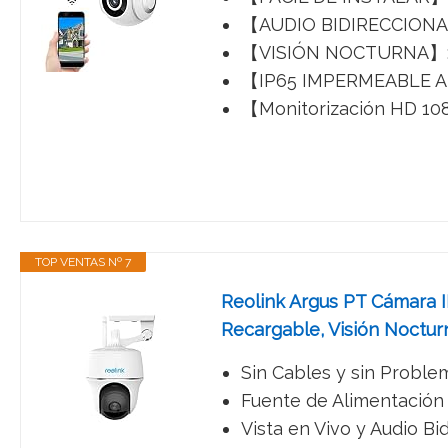
【AUDIO BIDIRECCIONAL】: 
【VISIÓN NOCTURNA】: Par
【IP65 IMPERMEABLE AL A
【Monitorización HD 1080
TOP VENTAS Nº 7
Reolink Argus PT Cámara IP
Recargable, Visión Noctur
Sin Cables y sin Proble
Fuente de Alimentación 
Vista en Vivo y Audio Bid