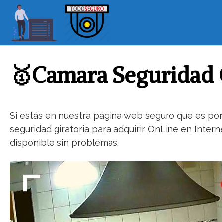
S
a
l
t
a
r
🥇Camara Seguridad 
a
l
c
o
Si estás en nuestra página web seguro que es por
n
seguridad giratoria para adquirir OnLine en Inter
t
disponible sin problemas.
e
n
i
d
o