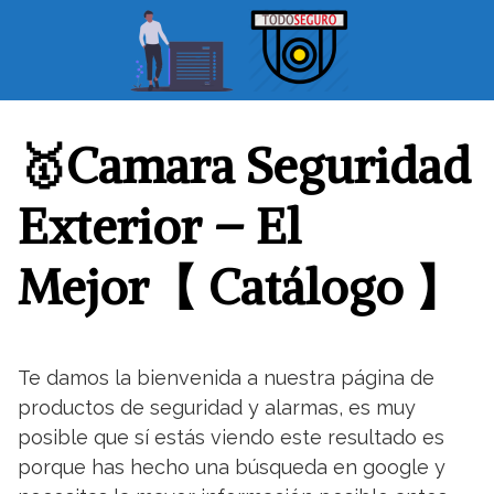
S
a
l
t
a
r
🥇Camara Seguridad
a
l
Exterior – El
c
o
Mejor【 Catálogo 】
n
t
e
n
Te damos la bienvenida a nuestra página de
i
productos de seguridad y alarmas, es muy
d
o
posible que sí estás viendo este resultado es
porque has hecho una búsqueda en google y