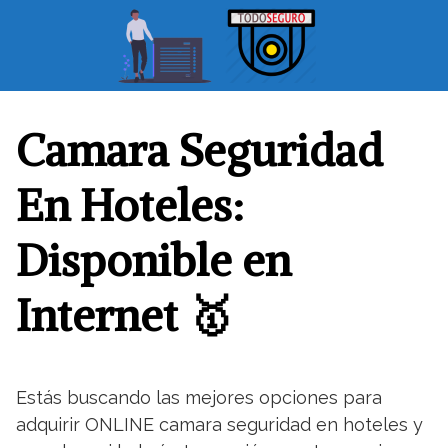
S
a
l
t
a
r
Camara Seguridad
a
l
En Hoteles:
c
o
Disponible en
n
t
Internet 🥇
e
n
i
d
o
Estás buscando las mejores opciones para
adquirir ONLINE camara seguridad en hoteles y