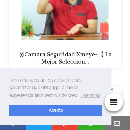
🥇Camara Seguridad Xmeye-【 La
Mejor Selección…
Este sitio web utiliza cookies para
garantizar que obtenga la mejor
experiencia en nuestro sitio web.
Leer más
🥇Camara Seguridad Xion-【 La
Acepto
Mejor Selección…