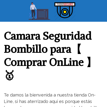
S
a
l
t
a
r
Camara Seguridad
a
l
Bombillo para【
c
o
Comprar OnLine 】
n
t
🥇
e
n
i
d
o
Te damos la bienvenida a nuestra tienda On-
Line, si has aterrizado aquí es porque estás