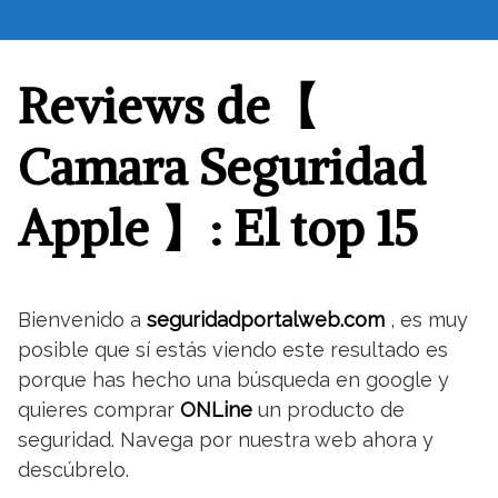
S
a
l
Reviews de【
t
a
r
Camara Seguridad
a
l
Apple 】: El top 15
c
o
n
t
Bienvenido a
seguridadportalweb.com
, es muy
e
posible que sí estás viendo este resultado es
n
porque has hecho una búsqueda en google y
i
quieres comprar
ONLine
un producto de
d
seguridad. Navega por nuestra web ahora y
o
descúbrelo.