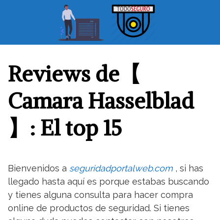
S
a
l
t
a
r
Reviews de【
a
l
Camara Hasselblad
c
o
】: El top 15
n
t
e
n
Bienvenidos a
seguridadportalweb.com
, si has
i
llegado hasta aquí es porque estabas buscando
d
o
y tienes alguna consulta para hacer compra
online de productos de seguridad. Si tienes