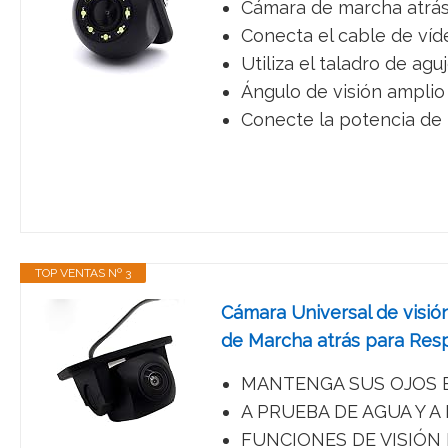
Cámara de marcha atrás u
Conecta el cable de víde
Utiliza el taladro de ag
Ángulo de visión amplio
Conecte la potencia de l
TOP VENTAS Nº 3
Cámara Universal de visi
de Marcha atrás para Res
MANTENGA SUS OJOS EN L
A PRUEBA DE AGUA Y A P
FUNCIONES DE VISIÓN NO