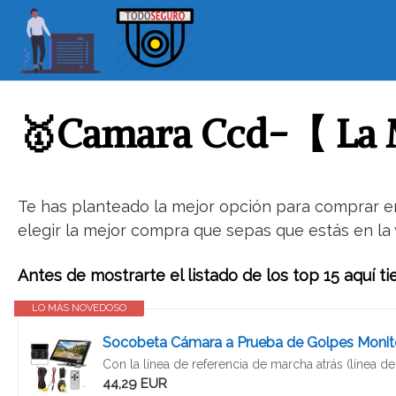
S
a
l
t
a
r
🥇Camara Ccd-【 La M
a
l
c
o
Te has planteado la mejor opción para comprar en
n
elegir la mejor compra que sepas que estás en la 
t
e
Antes de mostrarte el listado de los top 15 aquí t
n
i
LO MÁS NOVEDOSO
d
Socobeta Cámara a Prueba de Golpes Monitor 
o
Con la línea de referencia de marcha atrás (línea de
44,29 EUR