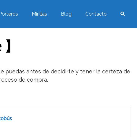
Porteros
Mirillas
Blog
Contacto
e 】
e puedas antes de decidirte y tener la certeza de
 proceso de compra.
utobús