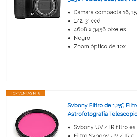
Cámara compacta 16, 1
1/2. 3" ccd
4608 x 3456 pixeles
Negro
Zoom óptico de 10x
TOP VENTAS Nº 8
Svbony Filtro de 1,25", Fi
Astrofotografía Telescopi
Svbony UV / IR filtro es 
Filtro Svbony UV / IR qu