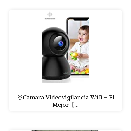
🥇Camara Videovigilancia Wifi – El
Mejor【…