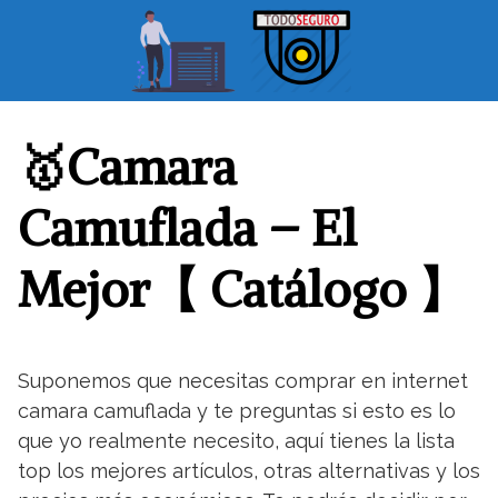
S
a
l
t
a
r
🥇Camara
a
l
Camuflada – El
c
o
Mejor【 Catálogo 】
n
t
e
n
Suponemos que necesitas comprar en internet
i
camara camuflada y te preguntas si esto es lo
d
o
que yo realmente necesito, aquí tienes la lista
top los mejores artículos, otras alternativas y los