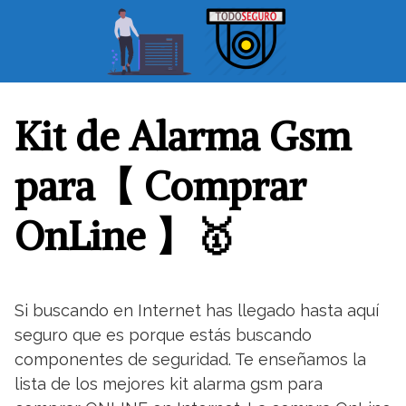
S
a
l
t
a
r
Kit de Alarma Gsm
a
l
para【 Comprar
c
o
OnLine 】🥇
n
t
e
n
Si buscando en Internet has llegado hasta aquí
i
seguro que es porque estás buscando
d
o
componentes de seguridad. Te enseñamos la
lista de los mejores kit alarma gsm para